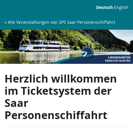
Zum
Deutsch
English
Haupt-
Inhalt
« Alle Veranstaltungen von SPS Saar Personenschiffahrt
springen
Linienfahrten
Herzlich willkommen
im Ticketsystem der
Saar
Personenschiffahrt