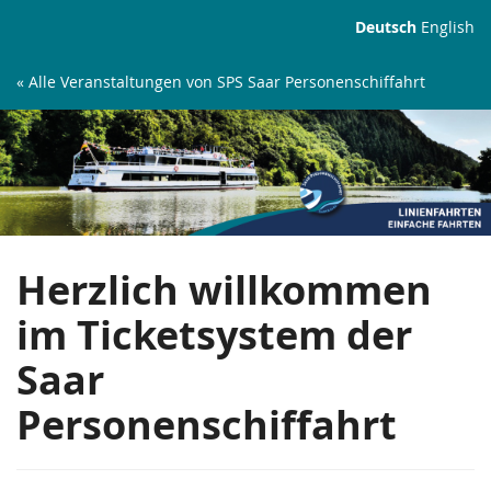
Zum
Deutsch
English
Haupt-
Inhalt
« Alle Veranstaltungen von SPS Saar Personenschiffahrt
springen
Linienfahrten
Herzlich willkommen
im Ticketsystem der
Saar
Personenschiffahrt