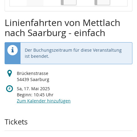
Keine Veranstaltungen
Keine Veranstaltungen
Keine Veranstaltungen
Keine Veranstaltungen
Linienfahrten von Mettlach
nach Saarburg - einfach
Der Buchungszeitraum für diese Veranstaltung
ist beendet.
Brückenstrasse
54439 Saarburg
Sa, 17. Mai 2025
Beginn:
10:45
Uhr
Zum Kalender hinzufügen
Produkte
Tickets