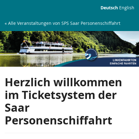
Zum
Deutsch
English
Haupt-
Inhalt
« Alle Veranstaltungen von SPS Saar Personenschiffahrt
springen
Linienfahrten
Herzlich willkommen
im Ticketsystem der
Saar
Personenschiffahrt