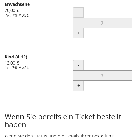
Erwachsene
20,00 €
Menge
-
inkl. 7% MwSt.
+
Kind (4-12)
13,00 €
Menge
-
inkl. 7% MwSt.
+
Wenn Sie bereits ein Ticket bestellt
haben
Wenn Sie den Status und die Details Ihrer Bestellung