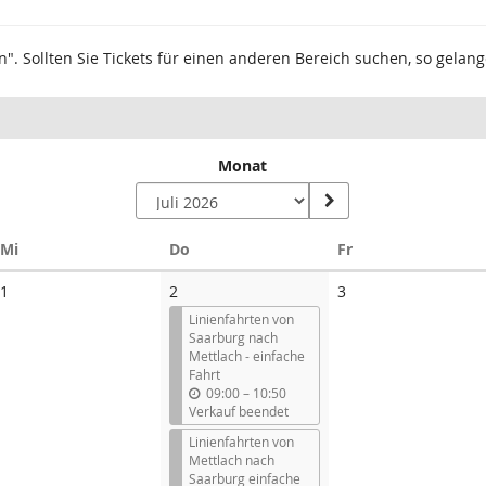
n". Sollten Sie Tickets für einen anderen Bereich suchen, so gelan
Monat
Mittwoch
Donnerstag
Freitag
Mi
Do
Fr
Keine
Keine
1
2
3
Veranstaltungen
Veranstaltungen
Linienfahrten von
Saarburg nach
Mettlach - einfache
Fahrt
b
09:00
–
10:50
i
Verkauf beendet
s
Linienfahrten von
Mettlach nach
Saarburg einfache