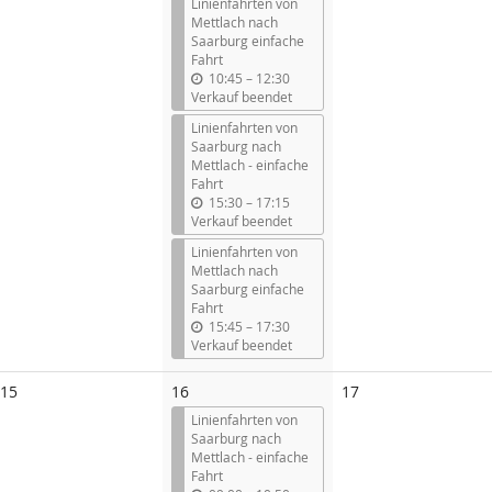
Linienfahrten von
Mettlach nach
Saarburg einfache
Fahrt
b
10:45
–
12:30
i
Verkauf beendet
s
Linienfahrten von
Saarburg nach
Mettlach - einfache
Fahrt
b
15:30
–
17:15
i
Verkauf beendet
s
Linienfahrten von
Mettlach nach
Saarburg einfache
Fahrt
b
15:45
–
17:30
i
Verkauf beendet
s
Keine
Keine
15
16
17
Veranstaltungen
Veranstaltungen
Linienfahrten von
Saarburg nach
Mettlach - einfache
Fahrt