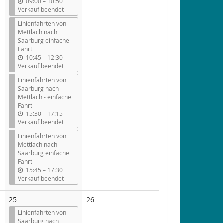
b
09:00
–
10:50
i
Verkauf beendet
s
Linienfahrten von
Mettlach nach
Saarburg einfache
Fahrt
b
10:45
–
12:30
i
Verkauf beendet
s
Linienfahrten von
Saarburg nach
Mettlach - einfache
Fahrt
b
15:30
–
17:15
i
Verkauf beendet
s
Linienfahrten von
Mettlach nach
Saarburg einfache
Fahrt
b
15:45
–
17:30
i
Verkauf beendet
s
Keine
25
26
Veranstaltungen
Linienfahrten von
Saarburg nach