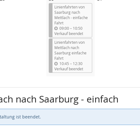
Veranstaltungen
Veranstaltungen
Linienfahrten von
Saarburg nach
Mettlach - einfache
Fahrt
b
09:00
–
10:50
i
Verkauf beendet
s
Linienfahrten von
Mettlach nach
Saarburg einfache
Fahrt
b
10:45
–
12:30
i
Verkauf beendet
s
ach nach Saarburg - einfach
altung ist beendet.