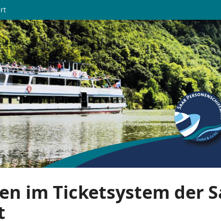
rt
en im Ticketsystem der S
t