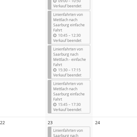
b
09:00
–
10:50
i
Verkauf beendet
s
Linienfahrten von
Mettlach nach
Saarburg einfache
Fahrt
b
10:45
–
12:30
i
Verkauf beendet
s
Linienfahrten von
Saarburg nach
Mettlach - einfache
Fahrt
b
15:30
–
17:15
i
Verkauf beendet
s
Linienfahrten von
Mettlach nach
Saarburg einfache
Fahrt
b
15:45
–
17:30
i
Verkauf beendet
s
Keine
Keine
22
23
24
Veranstaltungen
Veranstaltungen
Linienfahrten von
Saarburg nach