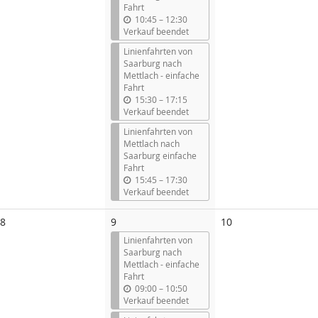
Fahrt
b
10:45
–
12:30
i
Verkauf beendet
s
Linienfahrten von
Saarburg nach
Mettlach - einfache
Fahrt
b
15:30
–
17:15
i
Verkauf beendet
s
Linienfahrten von
Mettlach nach
Saarburg einfache
Fahrt
b
15:45
–
17:30
i
Verkauf beendet
s
Keine
Keine
8
9
10
Veranstaltungen
Veranstaltungen
Linienfahrten von
Saarburg nach
Mettlach - einfache
Fahrt
b
09:00
–
10:50
i
Verkauf beendet
s