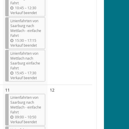
Fahrt
b
10:45
–
12:30
i
Verkauf beendet
s
Linienfahrten von
Saarburg nach
Mettlach - einfache
Fahrt
b
15:30
–
17:15
i
Verkauf beendet
s
Linienfahrten von
Mettlach nach
Saarburg einfache
Fahrt
b
15:45
–
17:30
i
Verkauf beendet
s
Keine
11
12
Veranstaltungen
Linienfahrten von
Saarburg nach
Mettlach - einfache
Fahrt
b
09:00
–
10:50
i
Verkauf beendet
s