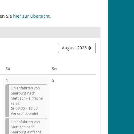
gen Sie
hier zur Übersicht
.
August 2026
Samstag
Sonntag
Sa
So
Keine
4
5
Veranstaltungen
Linienfahrten von
Saarburg nach
Mettlach - einfache
Fahrt
b
09:00
–
10:50
i
Verkauf beendet
s
Linienfahrten von
Mettlach nach
Saarburg einfache