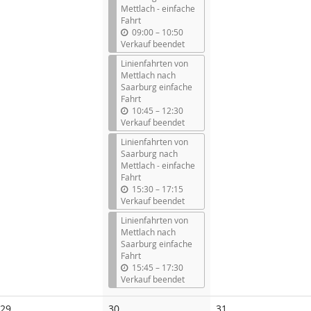
Mettlach - einfache
Fahrt
b
09:00
–
10:50
i
Verkauf beendet
s
Linienfahrten von
Mettlach nach
Saarburg einfache
Fahrt
b
10:45
–
12:30
i
Verkauf beendet
s
Linienfahrten von
Saarburg nach
Mettlach - einfache
Fahrt
b
15:30
–
17:15
i
Verkauf beendet
s
Linienfahrten von
Mettlach nach
Saarburg einfache
Fahrt
b
15:45
–
17:30
i
Verkauf beendet
s
Keine
Keine
29
30
31