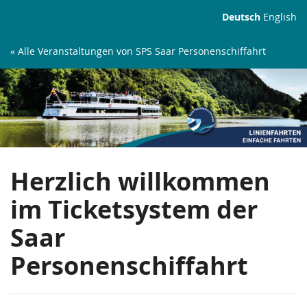
Zum
Deutsch
English
Haupt-
Inhalt
« Alle Veranstaltungen von SPS Saar Personenschiffahrt
springen
Linienfahrten
Herzlich willkommen
im Ticketsystem der
Saar
Personenschiffahrt