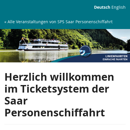
Zum
Deutsch
English
Haupt-
Inhalt
« Alle Veranstaltungen von SPS Saar Personenschiffahrt
springen
Linienfahrten
Herzlich willkommen
im Ticketsystem der
Saar
Personenschiffahrt