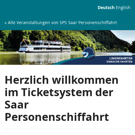
Zum
Deutsch
English
Haupt-
Inhalt
« Alle Veranstaltungen von SPS Saar Personenschiffahrt
springen
Linienfahrten
Herzlich willkommen
im Ticketsystem der
Saar
Personenschiffahrt