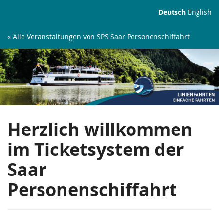
Zum
Deutsch
English
Haupt-
Inhalt
« Alle Veranstaltungen von SPS Saar Personenschiffahrt
springen
Linienfahrten
Herzlich willkommen
im Ticketsystem der
Saar
Personenschiffahrt