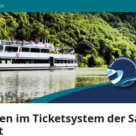
rt
en im Ticketsystem der S
t