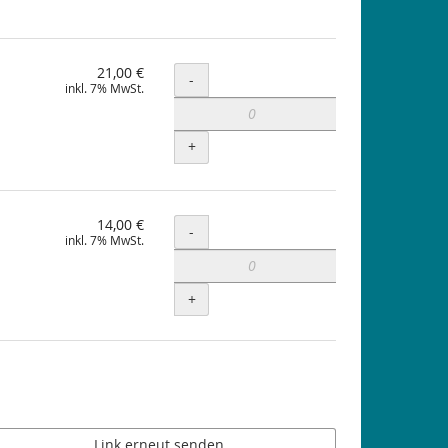
21,00 €
Menge
-
inkl. 7% MwSt.
+
14,00 €
Menge
-
inkl. 7% MwSt.
+
Link erneut senden