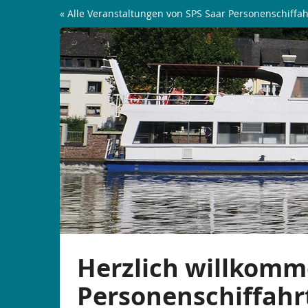
Zum
« Alle Veranstaltungen von SPS Saar Personenschiffah
Haupt-
König
Inhalt
springen
Johann
Rundfahrt
|
ab
Saarburg
Herzlich willkomm
Personenschiffahr