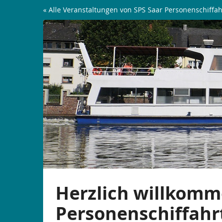
Zum
« Alle Veranstaltungen von SPS Saar Personenschiffah
Haupt-
König
Inhalt
springen
Johann
Rundfahrt
|
ab
Saarburg
Herzlich willkomm
Personenschiffahr