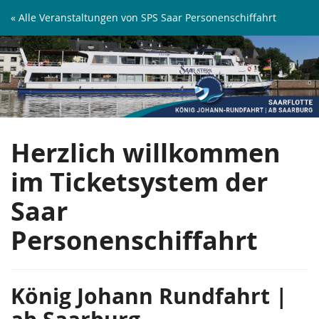
Zum
« Alle Veranstaltungen von SPS Saar Personenschiffahrt
Haupt-
König
Inhalt
springen
Johann
Rundfahrt
|
Herzlich willkommen
ab
im Ticketsystem der
Saarburg
Saar
Personenschiffahrt
König Johann Rundfahrt |