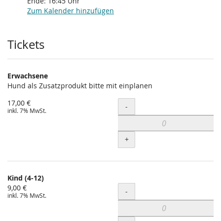
Ende:
16:45
Uhr
Zum Kalender hinzufügen
Produkte
Tickets
Erwachsene
Hund als Zusatzprodukt bitte mit einplanen
17,00 €
Menge
-
inkl. 7% MwSt.
+
Kind (4-12)
9,00 €
Menge
-
inkl. 7% MwSt.