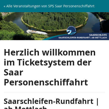
Zum
« Alle Veranstaltungen von SPS Saar Personenschiffahrt
Haupt-
Saarschleifen-
Inhalt
springen
Rundfahrt
|
ab
Herzlich willkommen
Mettlach
im Ticketsystem der
Saar
Personenschiffahrt
Saarschleifen-Rundfahrt |