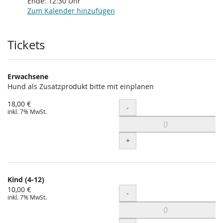
Ende:
12:30
Uhr
Zum Kalender hinzufügen
Produkte
Tickets
Erwachsene
Hund als Zusatzprodukt bitte mit einplanen
18,00 €
Menge
-
inkl. 7% MwSt.
+
Kind (4-12)
10,00 €
Menge
-
inkl. 7% MwSt.