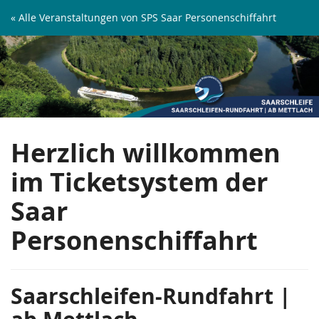
Zum
« Alle Veranstaltungen von SPS Saar Personenschiffahrt
Haupt-
Saarschleifen-
Inhalt
springen
Rundfahrt
|
ab
Herzlich willkommen
Mettlach
im Ticketsystem der
Saar
Personenschiffahrt
Saarschleifen-Rundfahrt |