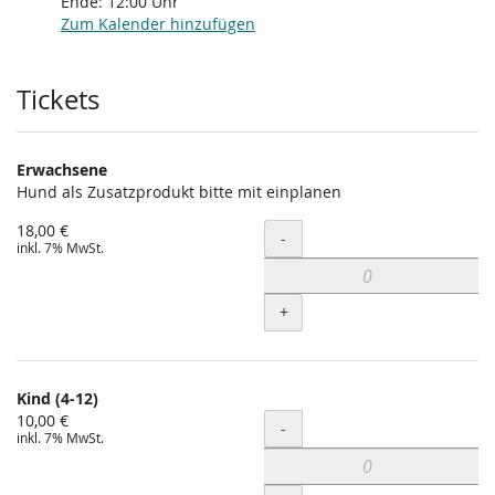
Ende:
12:00
Uhr
Zum Kalender hinzufügen
Produkte
Tickets
Erwachsene
Hund als Zusatzprodukt bitte mit einplanen
18,00 €
Menge
-
inkl. 7% MwSt.
+
Kind (4-12)
10,00 €
Menge
-
inkl. 7% MwSt.