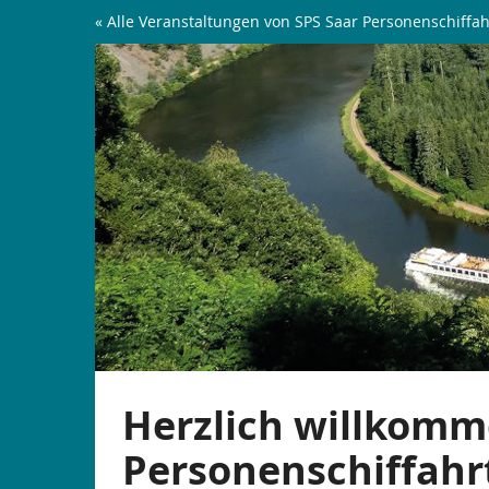
Zum
« Alle Veranstaltungen von SPS Saar Personenschiffah
Haupt-
Saarschleifen-
Inhalt
springen
Rundfahrt
|
ab
Mettlach
Herzlich willkomm
Personenschiffahr