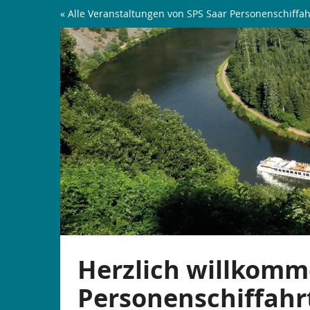
Zum
« Alle Veranstaltungen von SPS Saar Personenschiffah
Haupt-
Saarschleifen-
Inhalt
springen
Rundfahrt
|
ab
Mettlach
Herzlich willkomm
Personenschiffahr