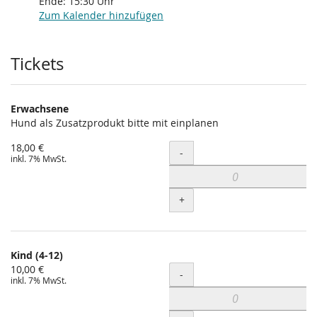
Ende:
15:30
Uhr
Zum Kalender hinzufügen
Produkte
Tickets
Erwachsene
Hund als Zusatzprodukt bitte mit einplanen
18,00 €
Menge
-
inkl. 7% MwSt.
+
Kind (4-12)
10,00 €
Menge
-
inkl. 7% MwSt.