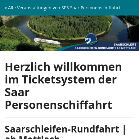
Zum
« Alle Veranstaltungen von SPS Saar Personenschiffahrt
Haupt-
Saarschleifen-
Inhalt
springen
Rundfahrt
|
ab
Herzlich willkommen
Mettlach
im Ticketsystem der
Saar
Personenschiffahrt
Saarschleifen-Rundfahrt |