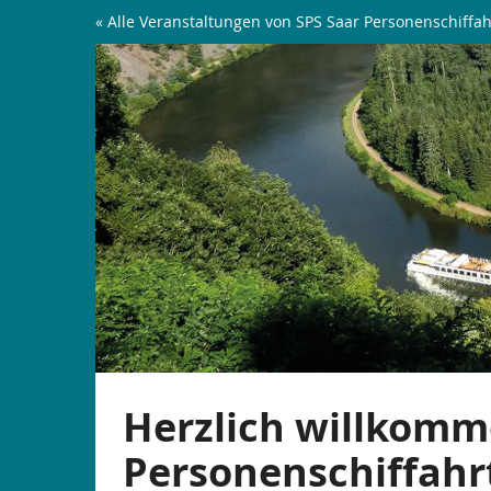
Zum
« Alle Veranstaltungen von SPS Saar Personenschiffah
Haupt-
Saarschleifen-
Inhalt
springen
Rundfahrt
|
ab
Mettlach
Herzlich willkomm
Personenschiffahr