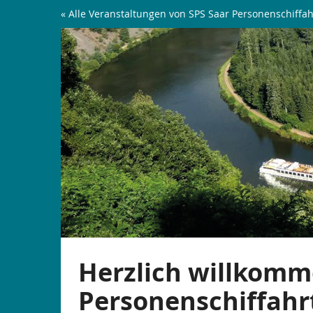
Zum
« Alle Veranstaltungen von SPS Saar Personenschiffah
Haupt-
Saarschleifen-
Inhalt
springen
Rundfahrt
|
ab
Mettlach
Herzlich willkomm
Personenschiffahr