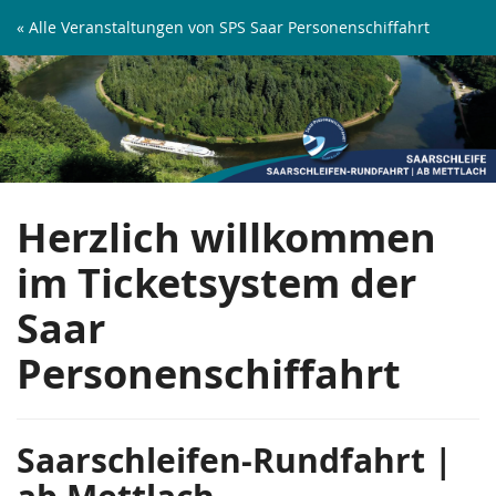
Zum
« Alle Veranstaltungen von SPS Saar Personenschiffahrt
Haupt-
Saarschleifen-
Inhalt
springen
Rundfahrt
|
ab
Herzlich willkommen
Mettlach
im Ticketsystem der
Saar
Personenschiffahrt
Saarschleifen-Rundfahrt |