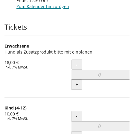
Ende:
12:30
Uhr
Zum Kalender hinzufügen
Produkte
Tickets
Erwachsene
Hund als Zusatzprodukt bitte mit einplanen
18,00 €
Menge
-
inkl. 7% MwSt.
+
Kind (4-12)
10,00 €
Menge
-
inkl. 7% MwSt.