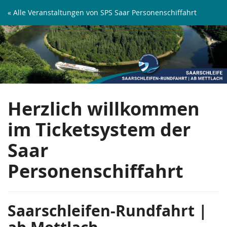
Zum
« Alle Veranstaltungen von SPS Saar Personenschiffahrt
Haupt-
Saarschleifen-
Inhalt
springen
Rundfahrt
|
ab
Herzlich willkommen
Mettlach
im Ticketsystem der
Saar
Personenschiffahrt
Saarschleifen-Rundfahrt |