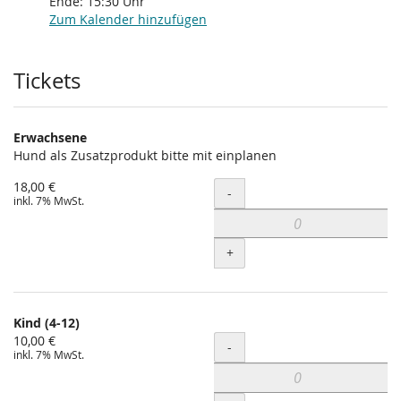
Ende:
15:30
Uhr
Zum Kalender hinzufügen
Produkte
Tickets
Erwachsene
Hund als Zusatzprodukt bitte mit einplanen
18,00 €
Menge
-
inkl. 7% MwSt.
+
Kind (4-12)
10,00 €
Menge
-
inkl. 7% MwSt.