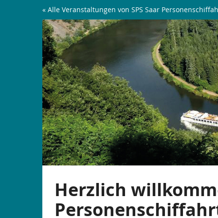
Zum
« Alle Veranstaltungen von SPS Saar Personenschiffah
Haupt-
Saarschleifen-
Inhalt
springen
Rundfahrt
|
ab
Mettlach
Herzlich willkomm
Personenschiffahr