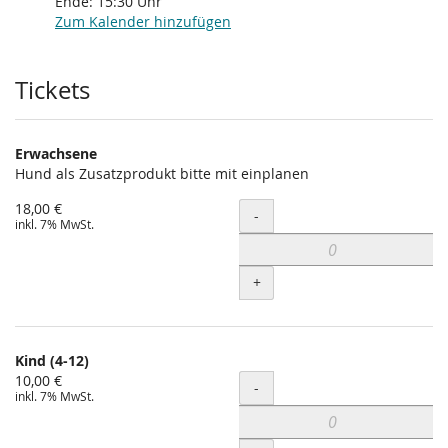
Ende:
15:30
Uhr
Zum Kalender hinzufügen
Produkte
Tickets
Erwachsene
Hund als Zusatzprodukt bitte mit einplanen
18,00 €
Menge
-
inkl. 7% MwSt.
+
Kind (4-12)
10,00 €
Menge
-
inkl. 7% MwSt.