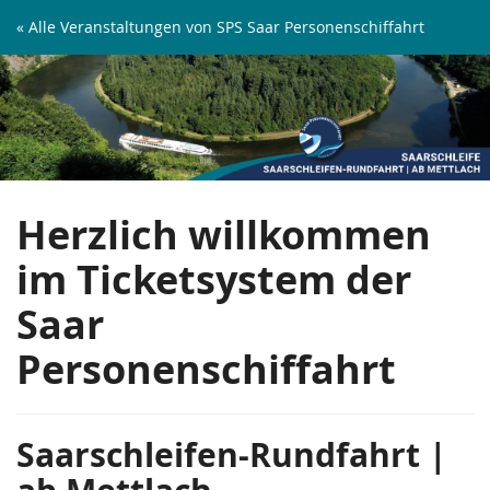
Zum
« Alle Veranstaltungen von SPS Saar Personenschiffahrt
Haupt-
Saarschleifen-
Inhalt
springen
Rundfahrt
|
ab
Herzlich willkommen
Mettlach
im Ticketsystem der
Saar
Personenschiffahrt
Saarschleifen-Rundfahrt |