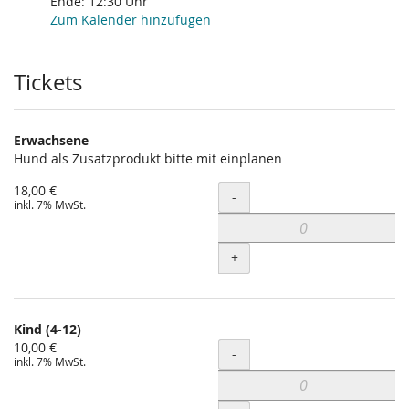
Ende:
12:30
Uhr
Zum Kalender hinzufügen
Produkte
Tickets
Erwachsene
Hund als Zusatzprodukt bitte mit einplanen
18,00 €
Menge
-
inkl. 7% MwSt.
+
Kind (4-12)
10,00 €
Menge
-
inkl. 7% MwSt.