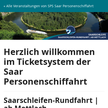
Zum
« Alle Veranstaltungen von SPS Saar Personenschiffahrt
Haupt-
Saarschleifen-
Inhalt
springen
Rundfahrt
|
ab
Herzlich willkommen
Mettlach
im Ticketsystem der
Saar
Personenschiffahrt
Saarschleifen-Rundfahrt |