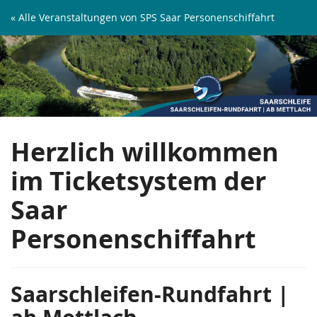
Zum
« Alle Veranstaltungen von SPS Saar Personenschiffahrt
Haupt-
Saarschleifen-
Inhalt
springen
Rundfahrt
|
ab
Herzlich willkommen
Mettlach
im Ticketsystem der
Saar
Personenschiffahrt
Saarschleifen-Rundfahrt |