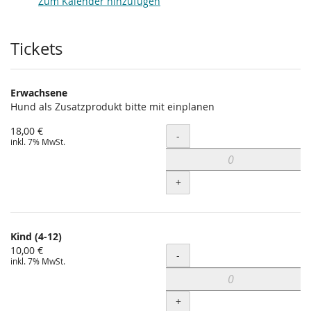
Zum Kalender hinzufügen
Produkte
Tickets
Erwachsene
Hund als Zusatzprodukt bitte mit einplanen
18,00 €
Menge
-
inkl. 7% MwSt.
+
Kind (4-12)
10,00 €
Menge
-
inkl. 7% MwSt.
+