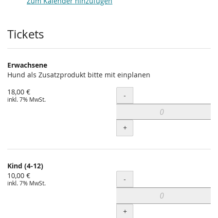
Zum Kalender hinzufügen
Produkte
Tickets
Erwachsene
Hund als Zusatzprodukt bitte mit einplanen
18,00 €
Menge
-
inkl. 7% MwSt.
+
Kind (4-12)
10,00 €
Menge
-
inkl. 7% MwSt.
+