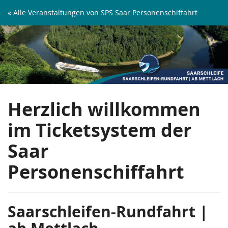
Zum
« Alle Veranstaltungen von SPS Saar Personenschiffahrt
Haupt-
Saarschleifen-
Inhalt
springen
Rundfahrt
|
ab
Herzlich willkommen
Mettlach
im Ticketsystem der
Saar
Personenschiffahrt
Saarschleifen-Rundfahrt |