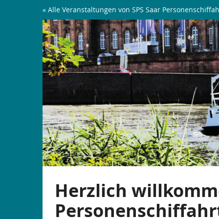
Zum
« Alle Veranstaltungen von SPS Saar Personenschiffah
Haupt-
Tagesfahrten
Inhalt
springen
|
Nach
Mettlach
Herzlich willkomm
Personenschiffahr