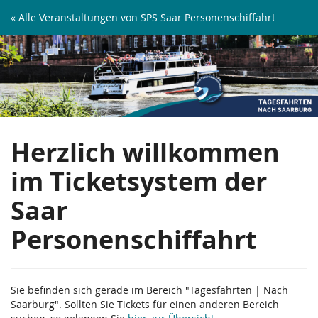
Zum
« Alle Veranstaltungen von SPS Saar Personenschiffahrt
Haupt-
Tagesfahrten
Inhalt
springen
|
Nach
Saarburg
Herzlich willkommen
im Ticketsystem der
Saar
Personenschiffahrt
Sie befinden sich gerade im Bereich "Tagesfahrten | Nach
Saarburg". Sollten Sie Tickets für einen anderen Bereich