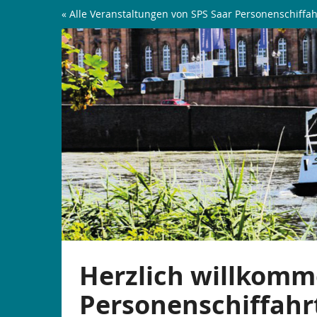
Zum
« Alle Veranstaltungen von SPS Saar Personenschiffah
Haupt-
Tagesfahrten
Inhalt
springen
|
Nach
Saarburg
Herzlich willkomm
Personenschiffahr