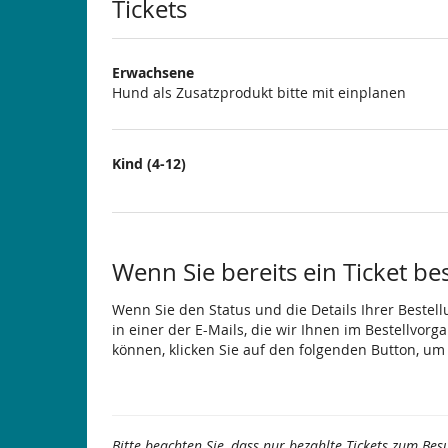
Produkte
Tickets
Erwachsene
Hund als Zusatzprodukt bitte mit einplanen
Kind (4-12)
Wenn Sie bereits ein Ticket be
Wenn Sie den Status und die Details Ihrer Bestell
in einer der E-Mails, die wir Ihnen im Bestellvor
können, klicken Sie auf den folgenden Button, um
Bitte beachten Sie, dass nur bezahlte Tickets zum Bes